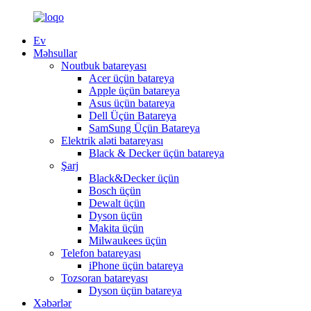
Ev
Məhsullar
Noutbuk batareyası
Acer üçün batareya
Apple üçün batareya
Asus üçün batareya
Dell Üçün Batareya
SamSung Üçün Batareya
Elektrik aləti batareyası
Black & Decker üçün batareya
Şarj
Black&Decker üçün
Bosch üçün
Dewalt üçün
Dyson üçün
Makita üçün
Milwaukees üçün
Telefon batareyası
iPhone üçün batareya
Tozsoran batareyası
Dyson üçün batareya
Xəbərlər