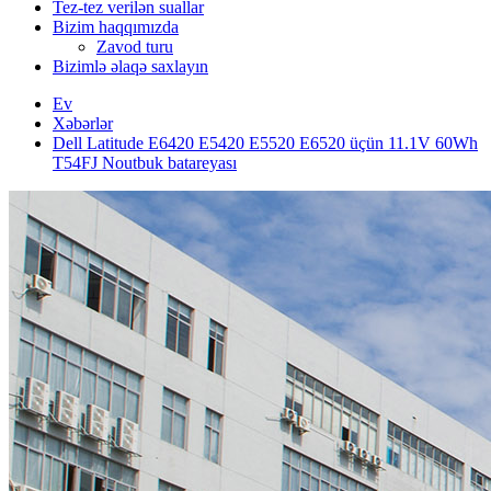
Tez-tez verilən suallar
Bizim haqqımızda
Zavod turu
Bizimlə əlaqə saxlayın
Ev
Xəbərlər
Dell Latitude E6420 E5420 E5520 E6520 üçün 11.1V 60Wh
T54FJ Noutbuk batareyası