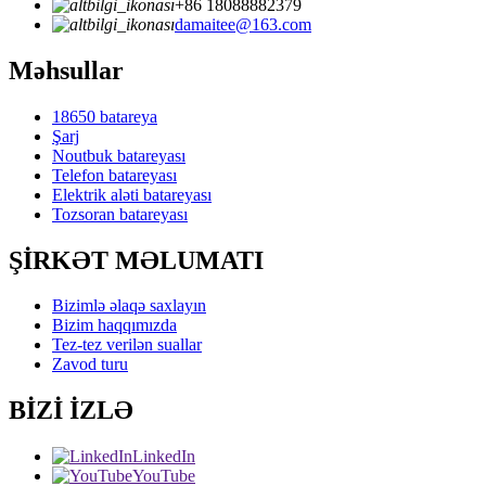
+86 18088882379
damaitee@163.com
Məhsullar
18650 batareya
Şarj
Noutbuk batareyası
Telefon batareyası
Elektrik aləti batareyası
Tozsoran batareyası
ŞİRKƏT MƏLUMATI
Bizimlə əlaqə saxlayın
Bizim haqqımızda
Tez-tez verilən suallar
Zavod turu
BİZİ İZLƏ
LinkedIn
YouTube