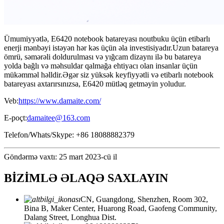
Ümumiyyətlə, E6420 notebook batareyası noutbuku üçün etibarlı
enerji mənbəyi istəyən hər kəs üçün əla investisiyadır.Uzun batareya
ömrü, səmərəli doldurulması və yığcam dizaynı ilə bu batareya
yolda bağlı və məhsuldar qalmağa ehtiyacı olan insanlar üçün
mükəmməl həlldir.Əgər siz yüksək keyfiyyətli və etibarlı notebook
batareyası axtarırsınızsa, E6420 mütləq getməyin yoludur.
Veb:
https://www.damaite.com/
E-poçt:
damaitee@163.com
Telefon/Whats/Skype: +86 18088882379
Göndərmə vaxtı: 25 mart 2023-cü il
BİZİMLƏ ƏLAQƏ SAXLAYIN
CN, Guangdong, Shenzhen, Room 302,
Bina B, Maker Center, Huarong Road, Gaofeng Community,
Dalang Street, Longhua Dist.