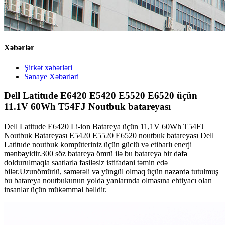
Xəbərlər
Şirkət xəbərləri
Sənaye Xəbərləri
Dell Latitude E6420 E5420 E5520 E6520 üçün
11.1V 60Wh T54FJ Noutbuk batareyası
Dell Latitude E6420 Li-ion Batareya üçün 11,1V 60Wh T54FJ
Noutbuk Batareyası E5420 E5520 E6520 noutbuk batareyası Dell
Latitude noutbuk kompüteriniz üçün güclü və etibarlı enerji
mənbəyidir.300 söz batareya ömrü ilə bu batareya bir dəfə
doldurulmaqla saatlarla fasiləsiz istifadəni təmin edə
bilər.Uzunömürlü, səmərəli və yüngül olmaq üçün nəzərdə tutulmuş
bu batareya noutbukunun yolda yanlarında olmasına ehtiyacı olan
insanlar üçün mükəmməl həlldir.