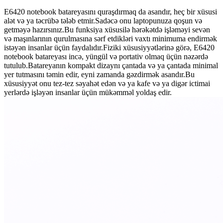
E6420 notebook batareyasını quraşdırmaq da asandır, heç bir xüsusi
alət və ya təcrübə tələb etmir.Sadəcə onu laptopunuza qoşun və
getməyə hazırsınız.Bu funksiya xüsusilə hərəkətdə işləməyi sevən
və maşınlarının qurulmasına sərf etdikləri vaxtı minimuma endirmək
istəyən insanlar üçün faydalıdır.Fiziki xüsusiyyətlərinə görə, E6420
notebook batareyası incə, yüngül və portativ olmaq üçün nəzərdə
tutulub.Batareyanın kompakt dizaynı çantada və ya çantada minimal
yer tutmasını təmin edir, eyni zamanda gəzdirmək asandır.Bu
xüsusiyyət onu tez-tez səyahət edən və ya kafe və ya digər ictimai
yerlərdə işləyən insanlar üçün mükəmməl yoldaş edir.