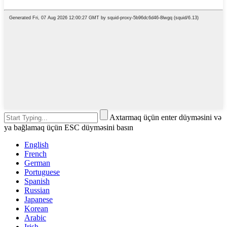
Axtarmaq üçün enter düyməsini və
ya bağlamaq üçün ESC düyməsini basın
English
French
German
Portuguese
Spanish
Russian
Japanese
Korean
Arabic
Irish