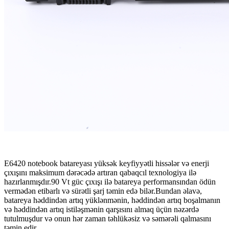
E6420 notebook batareyası yüksək keyfiyyətli hissələr və enerji
çıxışını maksimum dərəcədə artıran qabaqcıl texnologiya ilə
hazırlanmışdır.90 Vt güc çıxışı ilə batareya performansından ödün
vermədən etibarlı və sürətli şarj təmin edə bilər.Bundan əlavə,
batareya həddindən artıq yüklənmənin, həddindən artıq boşalmanın
və həddindən artıq istiləşmənin qarşısını almaq üçün nəzərdə
tutulmuşdur və onun hər zaman təhlükəsiz və səmərəli qalmasını
təmin edir.