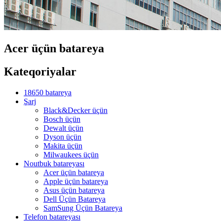
Acer üçün batareya
Kateqoriyalar
18650 batareya
Şarj
Black&Decker üçün
Bosch üçün
Dewalt üçün
Dyson üçün
Makita üçün
Milwaukees üçün
Noutbuk batareyası
Acer üçün batareya
Apple üçün batareya
Asus üçün batareya
Dell Üçün Batareya
SamSung Üçün Batareya
Telefon batareyası