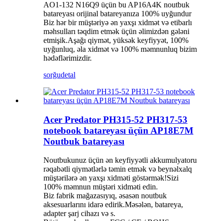
AO1-132 N16Q9 üçün bu AP16A4K noutbuk
batareyası orijinal batareyanıza 100% uyğundur
Biz hər bir müştəriyə ən yaxşı xidmət və etibarlı
məhsulları təqdim etmək üçün əlimizdən gələni
etmişik.Aşağı qiymət, yüksək keyfiyyət, 100%
uyğunluq, əla xidmət və 100% məmnunluq bizim
hədəflərimizdir.
sorğu
detal
Acer Predator PH315-52 PH317-53
notebook batareyası üçün AP18E7M
Noutbuk batareyası
Noutbukunuz üçün ən keyfiyyətli akkumulyatoru
rəqabətli qiymətlərlə təmin etmək və beynəlxalq
müştərilərə ən yaxşı xidməti göstərmək!Sizi
100% məmnun müştəri xidməti edin.
Biz fabrik mağazasıyıq, əsasən noutbuk
aksesuarlarını idarə edirik.Məsələn, batareya,
adapter şarj cihazı və s.