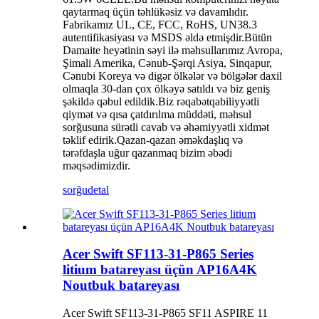
qaytarmaq üçün təhlükəsiz və davamlıdır.
Fabrikamız UL, CE, FCC, RoHS, UN38.3
autentifikasiyası və MSDS əldə etmişdir.Bütün
Damaite heyətinin səyi ilə məhsullarımız Avropa,
Şimali Amerika, Cənub-Şərqi Asiya, Sinqapur,
Cənubi Koreya və digər ölkələr və bölgələr daxil
olmaqla 30-dan çox ölkəyə satıldı və biz geniş
şəkildə qəbul edildik.Biz rəqabətqabiliyyətli
qiymət və qısa çatdırılma müddəti, məhsul
sorğusuna sürətli cavab və əhəmiyyətli xidmət
təklif edirik.Qazan-qazan əməkdaşlıq və
tərəfdaşla uğur qazanmaq bizim əbədi
məqsədimizdir.
sorğu
detal
Acer Swift SF113-31-P865 Series
litium batareyası üçün AP16A4K
Noutbuk batareyası
Acer Swift SF113-31-P865 SF11 ASPIRE 11