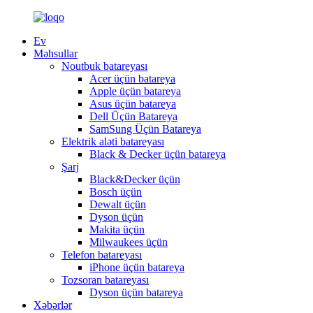
Ev
Məhsullar
Noutbuk batareyası
Acer üçün batareya
Apple üçün batareya
Asus üçün batareya
Dell Üçün Batareya
SamSung Üçün Batareya
Elektrik aləti batareyası
Black & Decker üçün batareya
Şarj
Black&Decker üçün
Bosch üçün
Dewalt üçün
Dyson üçün
Makita üçün
Milwaukees üçün
Telefon batareyası
iPhone üçün batareya
Tozsoran batareyası
Dyson üçün batareya
Xəbərlər