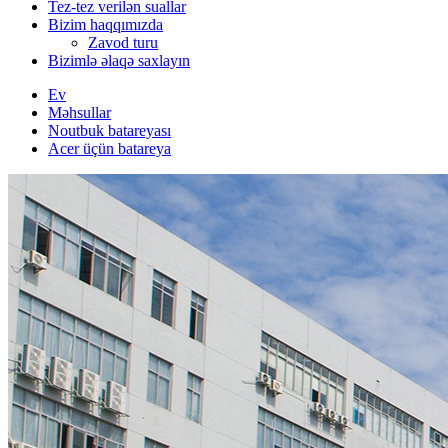
Tez-tez verilən suallar
Bizim haqqımızda
Zavod turu
Bizimlə əlaqə saxlayın
Ev
Məhsullar
Noutbuk batareyası
Acer üçün batareya