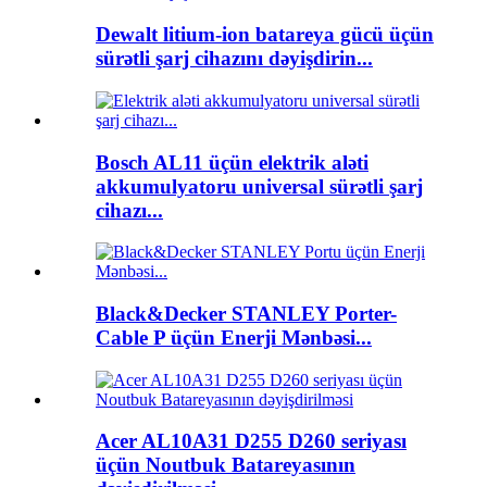
Dewalt litium-ion batareya gücü üçün
sürətli şarj cihazını dəyişdirin...
Bosch AL11 üçün elektrik aləti
akkumulyatoru universal sürətli şarj
cihazı...
Black&Decker STANLEY Porter-
Cable P üçün Enerji Mənbəsi...
Acer AL10A31 D255 D260 seriyası
üçün Noutbuk Batareyasının