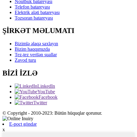
Noutbuk batareyası
Telefon batareyası
Elektrik aləti batareyası
Tozsoran batareyası
ŞİRKƏT MƏLUMATI
Bizimlə əlaqə saxlayın
Bizim haqqımızda
Tez-tez verilən suallar
Zavod turu
BİZİ İZLƏ
LinkedIn
YouTube
Facebook
Twitter
© Copyright - 2010-2023: Bütün hüquqlar qorunur.
E-poçt göndər
x