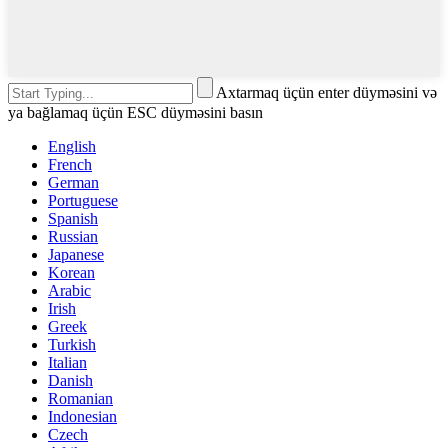
Axtarmaq üçün enter düyməsini və
ya bağlamaq üçün ESC düyməsini basın
English
French
German
Portuguese
Spanish
Russian
Japanese
Korean
Arabic
Irish
Greek
Turkish
Italian
Danish
Romanian
Indonesian
Czech