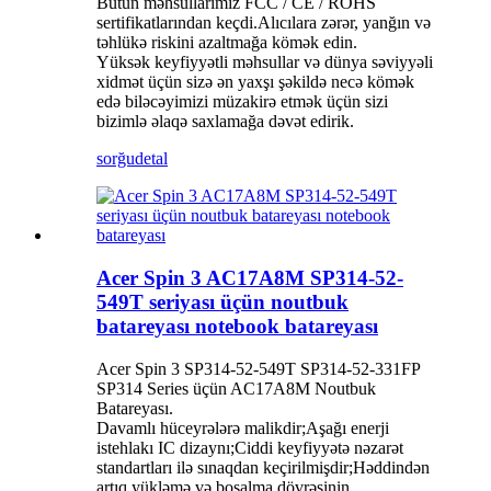
Bütün məhsullarımız FCC / CE / ROHS
sertifikatlarından keçdi.Alıcılara zərər, yanğın və
təhlükə riskini azaltmağa kömək edin.
Yüksək keyfiyyətli məhsullar və dünya səviyyəli
xidmət üçün sizə ən yaxşı şəkildə necə kömək
edə biləcəyimizi müzakirə etmək üçün sizi
bizimlə əlaqə saxlamağa dəvət edirik.
sorğu
detal
Acer Spin 3 AC17A8M SP314-52-
549T seriyası üçün noutbuk
batareyası notebook batareyası
Acer Spin 3 SP314-52-549T SP314-52-331FP
SP314 Series üçün AC17A8M Noutbuk
Batareyası.
Davamlı hüceyrələrə malikdir;Aşağı enerji
istehlakı IC dizaynı;Ciddi keyfiyyətə nəzarət
standartları ilə sınaqdan keçirilmişdir;Həddindən
artıq yükləmə və boşalma dövrəsinin