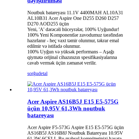
dəyişdirilməsi
Noutbuk batareyası 11.1V 4400MAH AL10A31
AL10B31 Acer Aspire One D255 D260 D257
D270 AOD255 üçün
Yeni, 'A' dərəcəli hüceyrələr, 100% Uyğundur!
100% Yeni Komponentlər zavodumuz tərəfindən
hazırlanır - heç vaxt təmir olunmur, təkrar emal
edilmir və istifadə olunmur.
100% Uyğun və yüksək performans – Aşağı
qiymətə orijinal cihazınızın spesifikasiyalarına
cavab vermək üçün zəmanət verilir.
sorğu
detal
Acer Aspire AS16B5J E15 E5-575G
üçün 10,95V 61,3Wh noutbuk
batareyası
Acer Aspire F5-573G Aspire E15 E5-575G üçün
AS16B5J AS16B8J Noutbuk Batareyası 10.95V
61.3W 6CELL.Bu məhsul kompüterinizi həyata