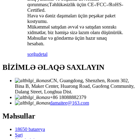
qorunması;Təhlükəsizlik üçün CE-/FCC-/RoHS-
Certified.
Hava və dəniz daşımaları üçün peşəkar paket
kostyumu.
Mükəmməl satışdan əvvəl və satışdan sonrakı
xidmətlər, biz həmişə sizə lazım olanı düşünürük.
Məhsullar və göndərmə üçün hazır sınaq
hesabatı.
sorğu
detal
BİZİMLƏ ƏLAQƏ SAXLAYIN
CN, Guangdong, Shenzhen, Room 302,
Bina B, Maker Center, Huarong Road, Gaofeng Community,
Dalang Street, Longhua Dist.
+86 18088882379
damaitee@163.com
Məhsullar
18650 batareya
Şarj