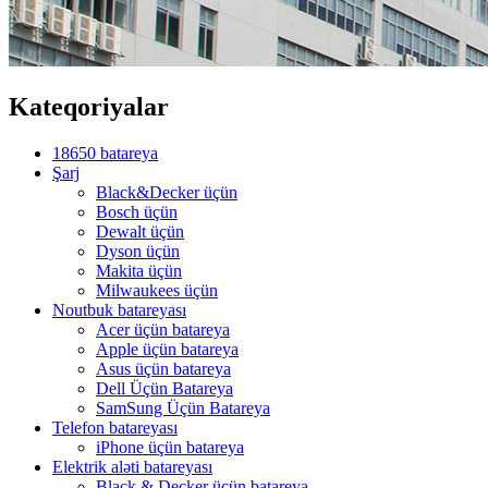
Kateqoriyalar
18650 batareya
Şarj
Black&Decker üçün
Bosch üçün
Dewalt üçün
Dyson üçün
Makita üçün
Milwaukees üçün
Noutbuk batareyası
Acer üçün batareya
Apple üçün batareya
Asus üçün batareya
Dell Üçün Batareya
SamSung Üçün Batareya
Telefon batareyası
iPhone üçün batareya
Elektrik aləti batareyası
Black & Decker üçün batareya