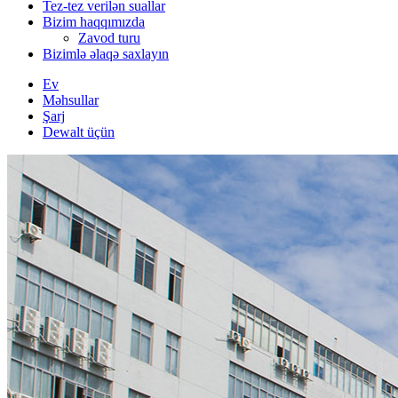
Tez-tez verilən suallar
Bizim haqqımızda
Zavod turu
Bizimlə əlaqə saxlayın
Ev
Məhsullar
Şarj
Dewalt üçün