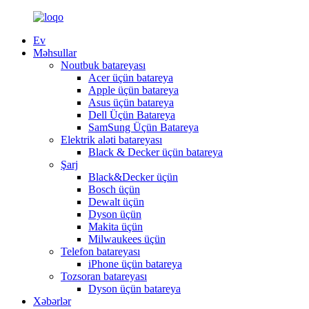
Ev
Məhsullar
Noutbuk batareyası
Acer üçün batareya
Apple üçün batareya
Asus üçün batareya
Dell Üçün Batareya
SamSung Üçün Batareya
Elektrik aləti batareyası
Black & Decker üçün batareya
Şarj
Black&Decker üçün
Bosch üçün
Dewalt üçün
Dyson üçün
Makita üçün
Milwaukees üçün
Telefon batareyası
iPhone üçün batareya
Tozsoran batareyası
Dyson üçün batareya
Xəbərlər