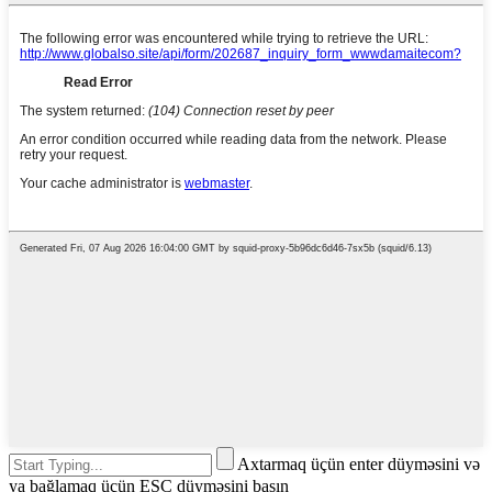
Axtarmaq üçün enter düyməsini və
ya bağlamaq üçün ESC düyməsini basın