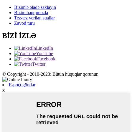
Bizimlə əlaqə saxlayın
Bizim haqqımızda
Tez-tez verilən suallar
Zavod turu
BİZİ İZLƏ
LinkedIn
YouTube
Facebook
Twitter
© Copyright - 2010-2023: Bütün hüquqlar qorunur.
E-poçt göndər
x