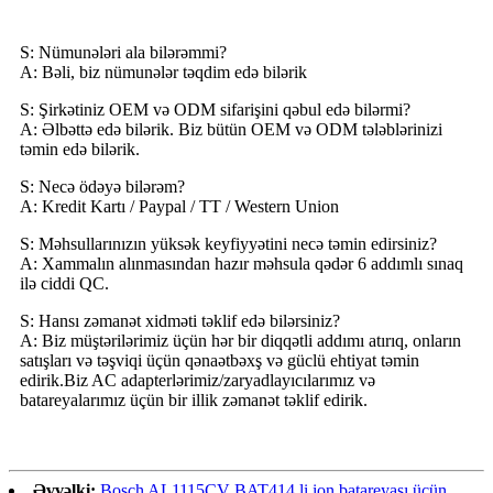
S: Nümunələri ala bilərəmmi?
A: Bəli, biz nümunələr təqdim edə bilərik
S: Şirkətiniz OEM və ODM sifarişini qəbul edə bilərmi?
A: Əlbəttə edə bilərik. Biz bütün OEM və ODM tələblərinizi
təmin edə bilərik.
S: Necə ödəyə bilərəm?
A: Kredit Kartı / Paypal / TT / Western Union
S: Məhsullarınızın yüksək keyfiyyətini necə təmin edirsiniz?
A: Xammalın alınmasından hazır məhsula qədər 6 addımlı sınaq
ilə ciddi QC.
S: Hansı zəmanət xidməti təklif edə bilərsiniz?
A: Biz müştərilərimiz üçün hər bir diqqətli addımı atırıq, onların
satışları və təşviqi üçün qənaətbəxş və güclü ehtiyat təmin
edirik.Biz AC adapterlərimiz/zaryadlayıcılarımız və
batareyalarımız üçün bir illik zəmanət təklif edirik.
Əvvəlki:
Bosch AL1115CV BAT414 li ion batareyası üçün