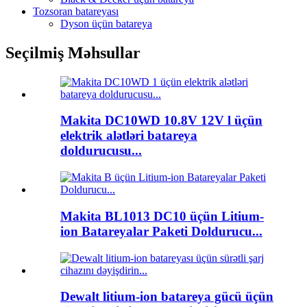
Tozsoran batareyası
Dyson üçün batareya
Seçilmiş Məhsullar
Makita DC10WD 10.8V 12V l üçün
elektrik alətləri batareya
doldurucusu...
Makita BL1013 DC10 üçün Litium-
ion Batareyalar Paketi Doldurucu...
Dewalt litium-ion batareya gücü üçün