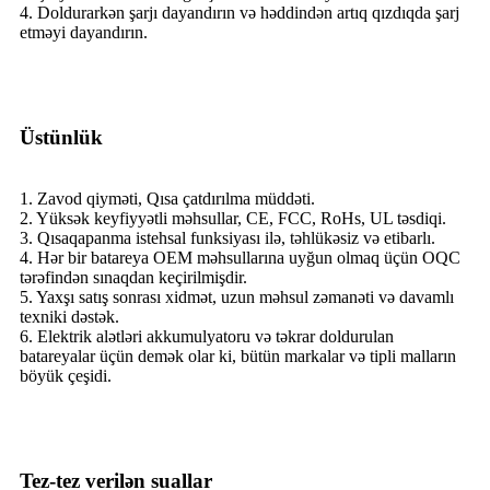
4. Doldurarkən şarjı dayandırın və həddindən artıq qızdıqda şarj
etməyi dayandırın.
Üstünlük
1. Zavod qiyməti, Qısa çatdırılma müddəti.
2. Yüksək keyfiyyətli məhsullar, CE, FCC, RoHs, UL təsdiqi.
3. Qısaqapanma istehsal funksiyası ilə, təhlükəsiz və etibarlı.
4. Hər bir batareya OEM məhsullarına uyğun olmaq üçün OQC
tərəfindən sınaqdan keçirilmişdir.
5. Yaxşı satış sonrası xidmət, uzun məhsul zəmanəti və davamlı
texniki dəstək.
6. Elektrik alətləri akkumulyatoru və təkrar doldurulan
batareyalar üçün demək olar ki, bütün markalar və tipli malların
böyük çeşidi.
Tez-tez verilən suallar