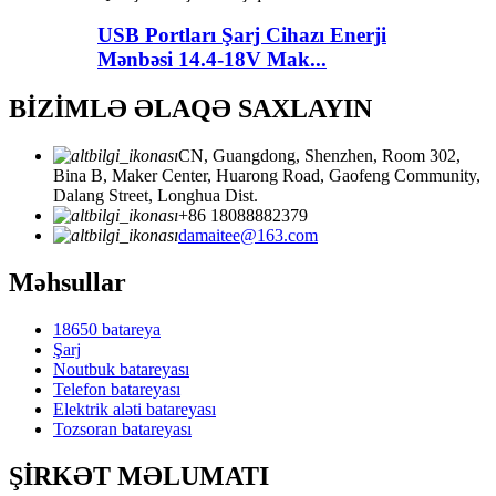
USB Portları Şarj Cihazı Enerji
Mənbəsi 14.4-18V Mak...
BİZİMLƏ ƏLAQƏ SAXLAYIN
CN, Guangdong, Shenzhen, Room 302,
Bina B, Maker Center, Huarong Road, Gaofeng Community,
Dalang Street, Longhua Dist.
+86 18088882379
damaitee@163.com
Məhsullar
18650 batareya
Şarj
Noutbuk batareyası
Telefon batareyası
Elektrik aləti batareyası
Tozsoran batareyası
ŞİRKƏT MƏLUMATI