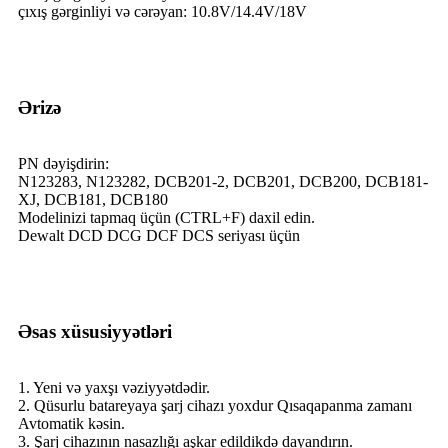
çıxış gərginliyi və cərəyan: 10.8V/14.4V/18V
Ərizə
PN dəyişdirin:
N123283, N123282, DCB201-2, DCB201, DCB200, DCB181-
XJ, DCB181, DCB180
Modelinizi tapmaq üçün (CTRL+F) daxil edin.
Dewalt DCD DCG DCF DCS seriyası üçün
Əsas xüsusiyyətləri
1. Yeni və yaxşı vəziyyətdədir.
2. Qüsurlu batareyaya şarj cihazı yoxdur Qısaqapanma zamanı
Avtomatik kəsin.
3. Şarj cihazının nasazlığı aşkar edildikdə dayandırın.