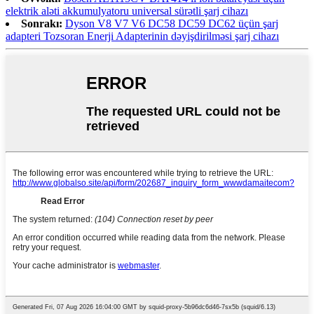
elektrik aləti akkumulyatoru universal sürətli şarj cihazı
Sonrakı:
Dyson V8 V7 V6 DC58 DC59 DC62 üçün şarj
adapteri Tozsoran Enerji Adapterinin dəyişdirilməsi şarj cihazı