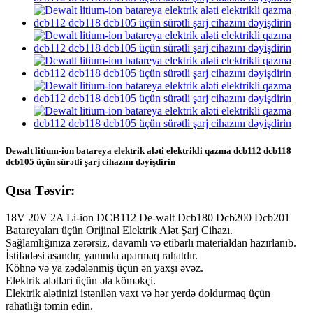
Dewalt litium-ion batareya elektrik aləti elektrikli qazma dcb112 dcb118
dcb105 üçün sürətli şarj cihazını dəyişdirin
Qısa Təsvir:
18V 20V 2A Li-ion DCB112 De-walt Dcb180 Dcb200 Dcb201
Batareyaları üçün Orijinal Elektrik Alət Şarj Cihazı.
Sağlamlığınıza zərərsiz, davamlı və etibarlı materialdan hazırlanıb.
İstifadəsi asandır, yanında aparmaq rahatdır.
Köhnə və ya zədələnmiş üçün ən yaxşı əvəz.
Elektrik alətləri üçün əla köməkçi.
Elektrik alətinizi istənilən vaxt və hər yerdə doldurmaq üçün
rahatlığı təmin edin.