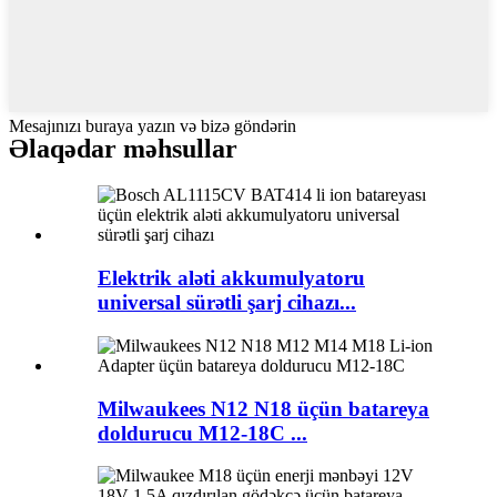
Mesajınızı buraya yazın və bizə göndərin
Əlaqədar məhsullar
Elektrik aləti akkumulyatoru
universal sürətli şarj cihazı...
Milwaukees N12 N18 üçün batareya
doldurucu M12-18C ...