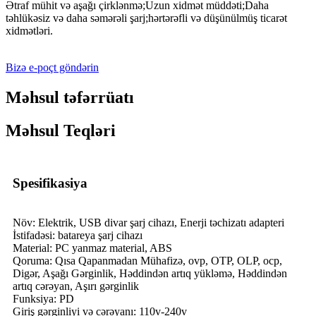
Ətraf mühit və aşağı çirklənmə;Uzun xidmət müddəti;Daha
təhlükəsiz və daha səmərəli şarj;hərtərəfli və düşünülmüş ticarət
xidmətləri.
Bizə e-poçt göndərin
Məhsul təfərrüatı
Məhsul Teqləri
Spesifikasiya
Növ: Elektrik, USB divar şarj cihazı, Enerji təchizatı adapteri
İstifadəsi: batareya şarj cihazı
Material: PC yanmaz material, ABS
Qoruma: Qısa Qapanmadan Mühafizə, ovp, OTP, OLP, ocp,
Digər, Aşağı Gərginlik, Həddindən artıq yükləmə, Həddindən
artıq cərəyan, Aşırı gərginlik
Funksiya: PD
Giriş gərginliyi və cərəyanı: 110v-240v