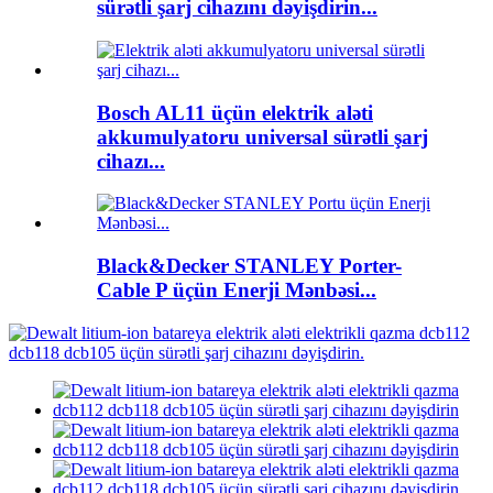
sürətli şarj cihazını dəyişdirin...
Bosch AL11 üçün elektrik aləti
akkumulyatoru universal sürətli şarj
cihazı...
Black&Decker STANLEY Porter-
Cable P üçün Enerji Mənbəsi...