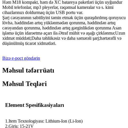
Həm M18 kompakt, həm də XC batareya paketləri üçün uyğundur
Mobil telefonlar, mp3 pleyerlər, rəqəmsal kameralar və s. kimi
cihazlarınızı doldurmaq üçün USB portu var.
Şarj cərəyanının sabitliyini təmin etmək üçün quraşdırılmış qoruyucu
lövhə, həddindən artıq yüklənmədən qorunma, həddindən artıq
cərəyandan qorunma, həddindən artıq gərginlikdən qorunma Asan
işləmə üçün idarəetmə açarı ilə.Ətraf mühit və aşağı çirklənmə;Uzun
xidmət müddəti;Daha təhlükəsiz və daha səmərəli şarj;hərtərəfli və
düşünülmüş ticarət xidmətləri.
Bizə e-poçt göndərin
Məhsul təfərrüatı
Məhsul Teqləri
Element Spesifikasiyaları
1.Item Texnologiyası: Lithium-Ion (Li-Ion)
2.Giriş: 15-21V