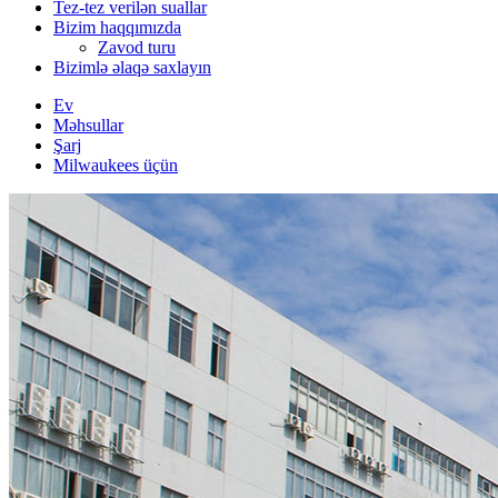
Tez-tez verilən suallar
Bizim haqqımızda
Zavod turu
Bizimlə əlaqə saxlayın
Ev
Məhsullar
Şarj
Milwaukees üçün