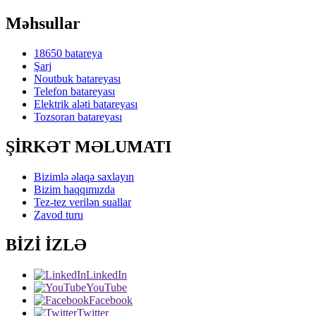
Məhsullar
18650 batareya
Şarj
Noutbuk batareyası
Telefon batareyası
Elektrik aləti batareyası
Tozsoran batareyası
ŞİRKƏT MƏLUMATI
Bizimlə əlaqə saxlayın
Bizim haqqımızda
Tez-tez verilən suallar
Zavod turu
BİZİ İZLƏ
LinkedIn
YouTube
Facebook
Twitter