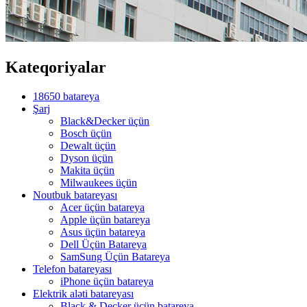
Kateqoriyalar
18650 batareya
Şarj
Black&Decker üçün
Bosch üçün
Dewalt üçün
Dyson üçün
Makita üçün
Milwaukees üçün
Noutbuk batareyası
Acer üçün batareya
Apple üçün batareya
Asus üçün batareya
Dell Üçün Batareya
SamSung Üçün Batareya
Telefon batareyası
iPhone üçün batareya
Elektrik aləti batareyası
Black & Decker üçün batareya