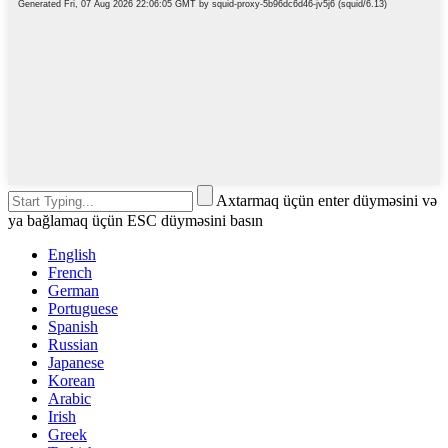
Axtarmaq üçün enter düyməsini və
ya bağlamaq üçün ESC düyməsini basın
English
French
German
Portuguese
Spanish
Russian
Japanese
Korean
Arabic
Irish
Greek