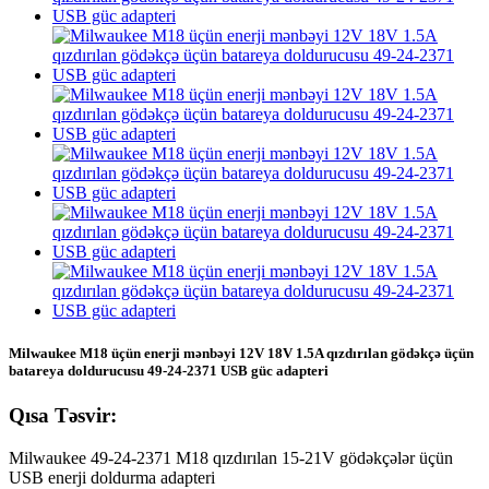
Milwaukee M18 üçün enerji mənbəyi 12V 18V 1.5A qızdırılan gödəkçə üçün
batareya doldurucusu 49-24-2371 USB güc adapteri
Qısa Təsvir:
Milwaukee 49-24-2371 M18 qızdırılan 15-21V gödəkçələr üçün
USB enerji doldurma adapteri