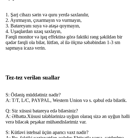
1. Şarj cihazı sərin və quru yerdə saxlanılır,
2. Ayırmayın, çıxarmayın və vurmayın,
3. Batareyanı suya və atəşə qoymayın,
4. Uşaqlardan uzaq saxlayın,
Fərqli monitor və işıq effektinə görə faktiki rəng şəkildən bir
qədər fərqli ola bilər, lütfən, əl ilə ölçmə səbəbindən 1-3 sm
sapmaya icazə verin.
Tez-tez verilən suallar
S: Ödəniş müddətiniz nədir?
A: T/T, L/C, PAYPAL, Western Union və s. qəbul edə bilərik.
Q: Siz xüsusi batareya edə bilərsiniz?
A: Əlbəttə.Xüsusi tələblərinizə uyğun olaraq sizə ən uyğun həlli
verə biləcək peşəkar mühəndislərimiz var.
S: Kütləvi istehsal üçün aparıcı vaxt nədir?
A: Bu, faktiki vəziyyətdən asılıdır: Ehtiyatla varsa, çatdırılma