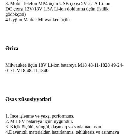
3. Mobil Telefon MP4 üçün USB çıxışı 5V 2.1A Li-ion
DC çıxışı 12V/18V 1.5A Li-ion doldurma üçün (İstilik
gödəkçəsi)
4.Uyğun Marka: Milwaukee üçün
Ərizə
Milwaukee üçün 18V Li-ion batareya M18 48-11-1828 49-24-
0171-M18 48-11-1840
Əsas xüsusiyyətləri
1. İncə işlənmə və yaxşı performans.
2. Mil18V batareya üçün uyğundur.
3. Kiçik ölçülü, yüngül, daşımaq və saxlamaq asan.
4.Dayanıqlı materialdan hazırlanmış, təhlükəsiz və aşınmaya