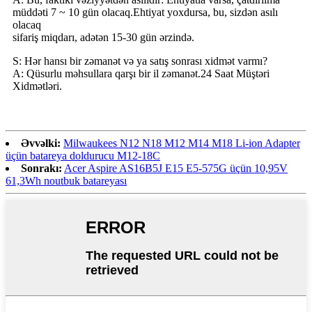
müddəti 7 ~ 10 gün olacaq.Ehtiyat yoxdursa, bu, sizdən asılı
olacaq
sifariş miqdarı, adətən 15-30 gün ərzində.
S: Hər hansı bir zəmanət və ya satış sonrası xidmət varmı?
A: Qüsurlu məhsullara qarşı bir il zəmanət.24 Saat Müştəri
Xidmətləri.
Əvvəlki:
Milwaukees N12 N18 M12 M14 M18 Li-ion Adapter
üçün batareya doldurucu M12-18C
Sonrakı:
Acer Aspire AS16B5J E15 E5-575G üçün 10,95V
61,3Wh noutbuk batareyası