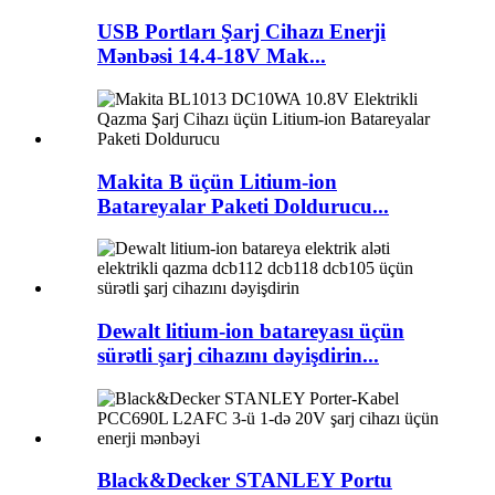
USB Portları Şarj Cihazı Enerji
Mənbəsi 14.4-18V Mak...
Makita B üçün Litium-ion
Batareyalar Paketi Doldurucu...
Dewalt litium-ion batareyası üçün
sürətli şarj cihazını dəyişdirin...
Black&Decker STANLEY Portu