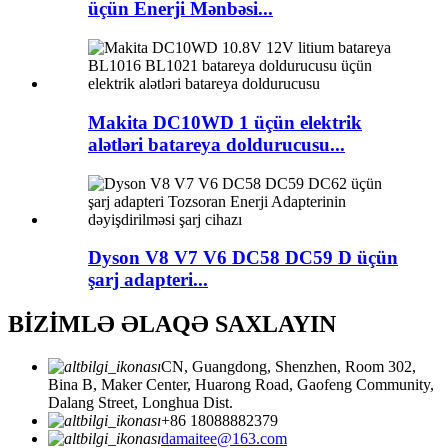
üçün Enerji Mənbəsi...
Makita DC10WD 1 üçün elektrik
alətləri batareya doldurucusu...
Dyson V8 V7 V6 DC58 DC59 D üçün
şarj adapteri...
BİZİMLƏ ƏLAQƏ SAXLAYIN
CN, Guangdong, Shenzhen, Room 302,
Bina B, Maker Center, Huarong Road, Gaofeng Community,
Dalang Street, Longhua Dist.
+86 18088882379
damaitee@163.com