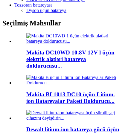
Tozsoran batareyası
Dyson üçün batareya
Seçilmiş Məhsullar
Makita DC10WD 10.8V 12V l üçün
elektrik alətləri batareya
doldurucusu...
Makita BL1013 DC10 üçün Litium-
ion Batareyalar Paketi Doldurucu...
Dewalt litium-ion batareya gücü üçün