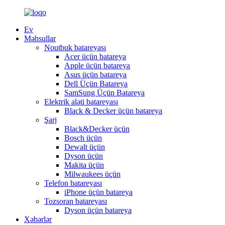
Ev
Məhsullar
Noutbuk batareyası
Acer üçün batareya
Apple üçün batareya
Asus üçün batareya
Dell Üçün Batareya
SamSung Üçün Batareya
Elektrik aləti batareyası
Black & Decker üçün batareya
Şarj
Black&Decker üçün
Bosch üçün
Dewalt üçün
Dyson üçün
Makita üçün
Milwaukees üçün
Telefon batareyası
iPhone üçün batareya
Tozsoran batareyası
Dyson üçün batareya
Xəbərlər