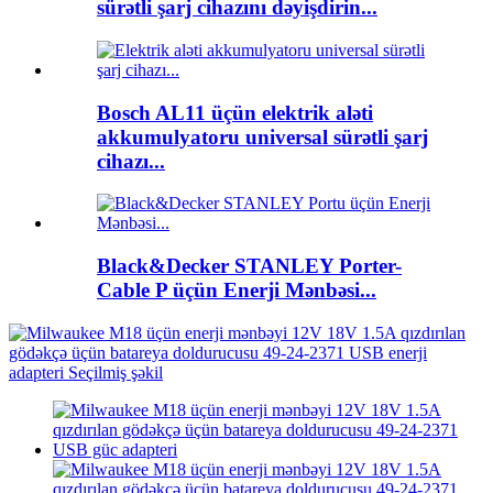
sürətli şarj cihazını dəyişdirin...
Bosch AL11 üçün elektrik aləti
akkumulyatoru universal sürətli şarj
cihazı...
Black&Decker STANLEY Porter-
Cable P üçün Enerji Mənbəsi...