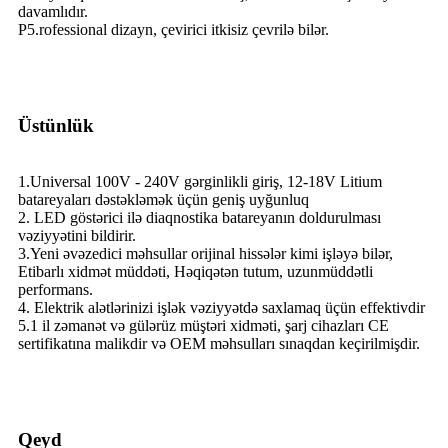
davamlıdır.
P5.rofessional dizayn, çevirici itkisiz çevrilə bilər.
Üstünlük
1.Universal 100V - 240V gərginlikli giriş, 12-18V Litium
batareyaları dəstəkləmək üçün geniş uyğunluq
2. LED göstərici ilə diaqnostika batareyanın doldurulması
vəziyyətini bildirir.
3.Yeni əvəzedici məhsullar orijinal hissələr kimi işləyə bilər,
Etibarlı xidmət müddəti, Həqiqətən tutum, uzunmüddətli
performans.
4. Elektrik alətlərinizi işlək vəziyyətdə saxlamaq üçün effektivdir
5.1 il zəmanət və gülərüz müştəri xidməti, şarj cihazları CE
sertifikatına malikdir və OEM məhsulları sınaqdan keçirilmişdir.
Qeyd