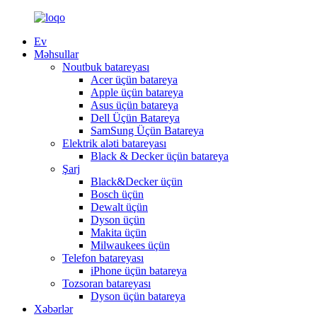
Ev
Məhsullar
Noutbuk batareyası
Acer üçün batareya
Apple üçün batareya
Asus üçün batareya
Dell Üçün Batareya
SamSung Üçün Batareya
Elektrik aləti batareyası
Black & Decker üçün batareya
Şarj
Black&Decker üçün
Bosch üçün
Dewalt üçün
Dyson üçün
Makita üçün
Milwaukees üçün
Telefon batareyası
iPhone üçün batareya
Tozsoran batareyası
Dyson üçün batareya
Xəbərlər