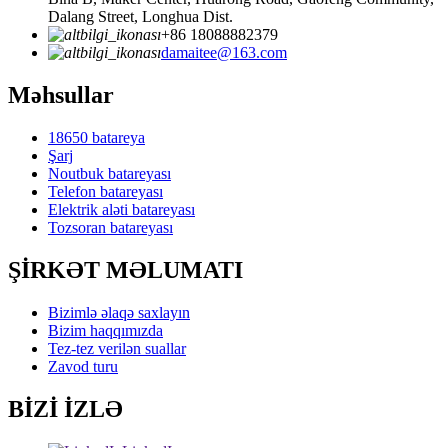
Dalang Street, Longhua Dist.
+86 18088882379
damaitee@163.com
Məhsullar
18650 batareya
Şarj
Noutbuk batareyası
Telefon batareyası
Elektrik aləti batareyası
Tozsoran batareyası
ŞİRKƏT MƏLUMATI
Bizimlə əlaqə saxlayın
Bizim haqqımızda
Tez-tez verilən suallar
Zavod turu
BİZİ İZLƏ