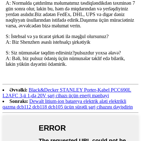
A: Normalda çatdırılma məlumatımız təsdiqləndikdən təxminən 7
gün sonra olur, lakin bu, həm də miqdarından və yerləşdiyiniz
yerdən asılıdır.Biz adətən FedEx, DHL, UPS və digər dəniz
nəqliyyatı üsullarından istifadə edirik.Daşınma üçün müraciətiniz
varsa, əvvəlcədən bizə məlumat verin.
S: İstehsal və ya ticarət şirkəti ilə məşğul olursunuz?
A: Biz Shenzhen əsaslı istehsalçı şirkətiyik
S: Siz nümunələr təqdim edirsiniz?pulsuzdur yoxsa əlavə?
A: Bəli, biz pulsuz ödəniş üçün nümunələr təklif edə bilərik,
lakin yükün dəyərini ödəmirik.
Əvvəlki:
Black&Decker STANLEY Porter-Kabel PCC690L
L2AFC 3-ü 1-də 20V şarj cihazı üçün enerji mənbəyi
Sonrakı:
Dewalt litium-ion batareya elektrik aləti elektrikli
qazma dcb112 dcb118 dcb105 üçün sürətli şarj cihazını dəyişdirin