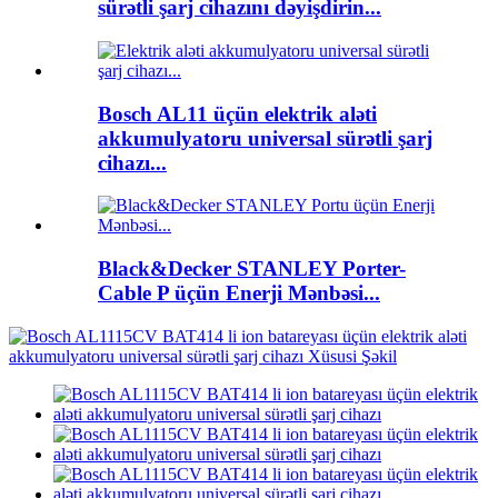
sürətli şarj cihazını dəyişdirin...
Bosch AL11 üçün elektrik aləti
akkumulyatoru universal sürətli şarj
cihazı...
Black&Decker STANLEY Porter-
Cable P üçün Enerji Mənbəsi...