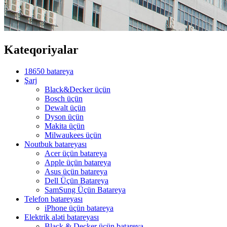
Kateqoriyalar
18650 batareya
Şarj
Black&Decker üçün
Bosch üçün
Dewalt üçün
Dyson üçün
Makita üçün
Milwaukees üçün
Noutbuk batareyası
Acer üçün batareya
Apple üçün batareya
Asus üçün batareya
Dell Üçün Batareya
SamSung Üçün Batareya
Telefon batareyası
iPhone üçün batareya
Elektrik aləti batareyası
Black & Decker üçün batareya