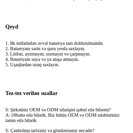
Qeyd
1. İlk istifadədən əvvəl batareya tam doldurulmalıdır.
2. Batareyanı sərin və quru yerdə saxlayın.
3. Lütfən, ayırmayın, sıxmayın və çarpmayın.
4. Batareyanı suya və ya atəşə atmayın.
5. Uşaqlardan uzaq saxlayın.
Tez-tez verilən suallar
S: Şirkətiniz OEM və ODM sifarişini qəbul edə bilərmi?
A: Əlbəttə edə bilərik. Biz bütün OEM və ODM tələblərinizi
təmin edə bilərik
S: Çatdırılma tarixiniz və göndərməniz necədir?