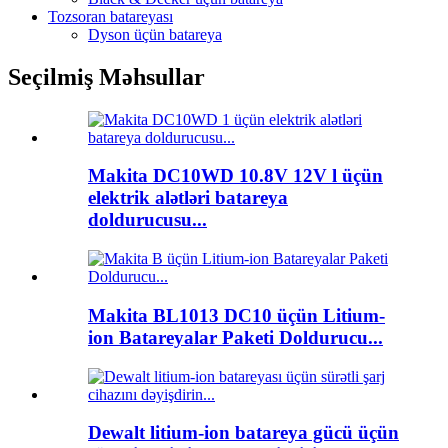
Tozsoran batareyası
Dyson üçün batareya
Seçilmiş Məhsullar
Makita DC10WD 10.8V 12V l üçün
elektrik alətləri batareya
doldurucusu...
Makita BL1013 DC10 üçün Litium-
ion Batareyalar Paketi Doldurucu...
Dewalt litium-ion batareya gücü üçün