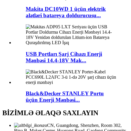
Makita DC10WD 1 üçün elektrik
alətləri batareya doldurucusu...
USB Portları Şarj Cihazı Enerji
Mənbəsi 14.4-18V Mak...
Black&Decker STANLEY Portu
üçün Enerji Mənbəsi...
BİZİMLƏ ƏLAQƏ SAXLAYIN
CN, Guangdong, Shenzhen, Room 302,
Bina B, Maker Center, Huarong Road, Gaofeng Community,