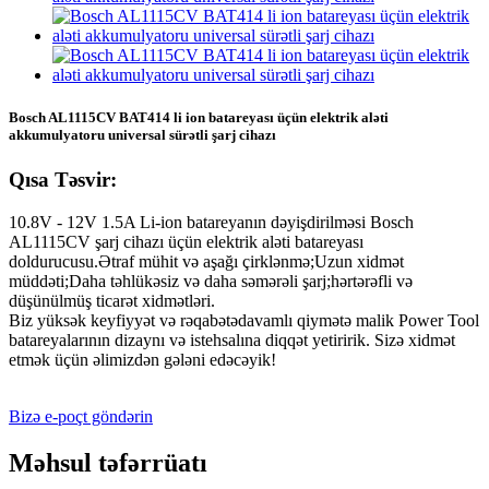
Bosch AL1115CV BAT414 li ion batareyası üçün elektrik aləti
akkumulyatoru universal sürətli şarj cihazı
Qısa Təsvir:
10.8V - 12V 1.5A Li-ion batareyanın dəyişdirilməsi Bosch
AL1115CV şarj cihazı üçün elektrik aləti batareyası
doldurucusu.Ətraf mühit və aşağı çirklənmə;Uzun xidmət
müddəti;Daha təhlükəsiz və daha səmərəli şarj;hərtərəfli və
düşünülmüş ticarət xidmətləri.
Biz yüksək keyfiyyət və rəqabətədavamlı qiymətə malik Power Tool
batareyalarının dizaynı və istehsalına diqqət yetiririk. Sizə xidmət
etmək üçün əlimizdən gələni edəcəyik!
Bizə e-poçt göndərin
Məhsul təfərrüatı