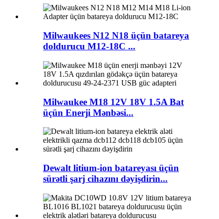
Milwaukees N12 N18 üçün batareya
doldurucu M12-18C ...
Milwaukee M18 12V 18V 1.5A Bat
üçün Enerji Mənbəsi...
Dewalt litium-ion batareyası üçün
sürətli şarj cihazını dəyişdirin...