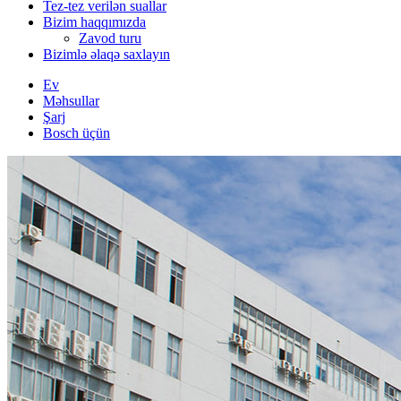
Tez-tez verilən suallar
Bizim haqqımızda
Zavod turu
Bizimlə əlaqə saxlayın
Ev
Məhsullar
Şarj
Bosch üçün