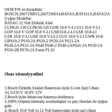
OEM P/N-ni dəyişdirin:
BOSCH,2607336013,2607336014,BAT411,BAT411A,BAT412A
Uyğun Modellər:
BAT411 12 Volt Elektrik Aləti
CLPK41-120 CLPK50-120 GDR 10.8 V-LI GLI 10.8 V-LI
GOP 10.8 V GOP 10.8 V-LI GSR10.8-2-LI GSR 10.8-LI
GSR 10.8 V-Li GSR 10.8 V-LI-2 GUS 10.8 V-LI GWB 10.8-
LIPS10-2 PS10-2A PS20-2 PS20-2A PS21-2A
PS30-2A PS31-2A PS40 PS40-2 PS40-2APS41-2A PS50-2A
PS50-2B PS70-2A Fənər FL10
Əsas xüsusiyyətləri
1.Bosch Elektrik Alətləri Batareyası üçün Li-ion Şarj Cihazı
AL1115CV 10.8V 12V
2.Bosch üçün litium-ion batareya doldurucu
3.100% Orijinal istehsalçı avadanlıqları və şarj cihazları ilə uyğun
gəlir
4. Bosch 10,8 Volt və 12 Volt batareyaları üçün şarj cihazı