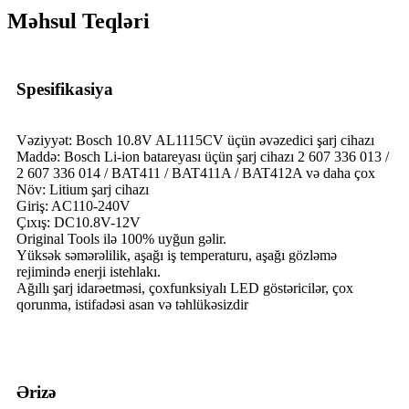
Məhsul Teqləri
Spesifikasiya
Vəziyyət: Bosch 10.8V AL1115CV üçün əvəzedici şarj cihazı
Maddə: Bosch Li-ion batareyası üçün şarj cihazı 2 607 336 013 /
2 607 336 014 / BAT411 / BAT411A / BAT412A və daha çox
Növ: Litium şarj cihazı
Giriş: AC110-240V
Çıxış: DC10.8V-12V
Original Tools ilə 100% uyğun gəlir.
Yüksək səmərəlilik, aşağı iş temperaturu, aşağı gözləmə
rejimində enerji istehlakı.
Ağıllı şarj idarəetməsi, çoxfunksiyalı LED göstəricilər, çox
qorunma, istifadəsi asan və təhlükəsizdir
Ərizə