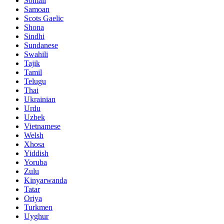
Somali
Samoan
Scots Gaelic
Shona
Sindhi
Sundanese
Swahili
Tajik
Tamil
Telugu
Thai
Ukrainian
Urdu
Uzbek
Vietnamese
Welsh
Xhosa
Yiddish
Yoruba
Zulu
Kinyarwanda
Tatar
Oriya
Turkmen
Uyghur