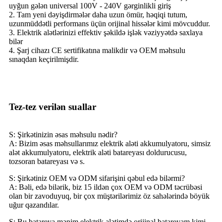
uyğun gələn universal 100V - 240V gərginlikli giriş
2. Tam yeni dəyişdirmələr daha uzun ömür, həqiqi tutum,
uzunmüddətli performans üçün orijinal hissələr kimi mövcuddur.
3. Elektrik alətlərinizi effektiv şəkildə işlək vəziyyətdə saxlaya
bilər
4. Şarj cihazı CE sertifikatına malikdir və OEM məhsulu
sınaqdan keçirilmişdir.
Tez-tez verilən suallar
S: Şirkətinizin əsas məhsulu nədir?
A: Bizim əsas məhsullarımız elektrik aləti akkumulyatoru, simsiz
alət akkumulyatoru, elektrik aləti batareyası doldurucusu,
tozsoran batareyası və s.
S: Şirkətiniz OEM və ODM sifarişini qəbul edə bilərmi?
A: Bəli, edə bilərik, biz 15 ildən çox OEM və ODM təcrübəsi
olan bir zavoduyuq, bir çox müştərilərimiz öz sahələrində böyük
uğur qazandılar.
S: Bu batareya mənim elektrik alətimdə orijinal batareyam kimi