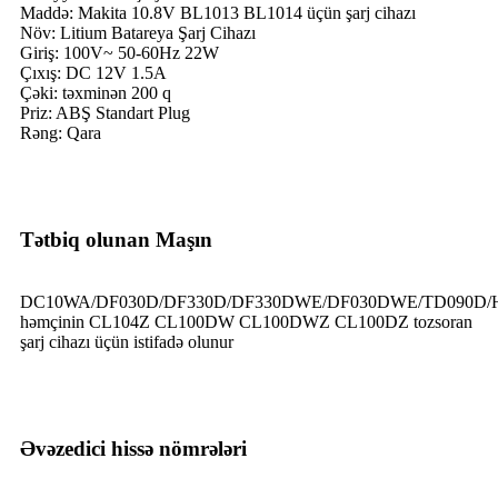
Maddə: Makita 10.8V BL1013 BL1014 üçün şarj cihazı
Növ: Litium Batareya Şarj Cihazı
Giriş: 100V~ 50-60Hz 22W
Çıxış: DC 12V 1.5A
Çəki: təxminən 200 q
Priz: ABŞ Standart Plug
Rəng: Qara
Tətbiq olunan Maşın
DC10WA/DF030D/DF330D/DF330DWE/DF030DWE/TD090D/
həmçinin CL104Z CL100DW CL100DWZ CL100DZ tozsoran
şarj cihazı üçün istifadə olunur
Əvəzedici hissə nömrələri