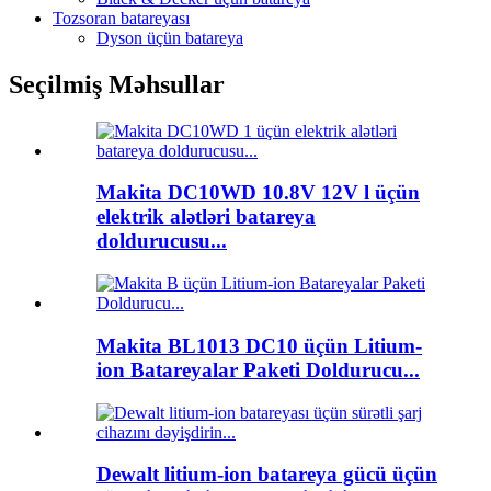
Tozsoran batareyası
Dyson üçün batareya
Seçilmiş Məhsullar
Makita DC10WD 10.8V 12V l üçün
elektrik alətləri batareya
doldurucusu...
Makita BL1013 DC10 üçün Litium-
ion Batareyalar Paketi Doldurucu...
Dewalt litium-ion batareya gücü üçün