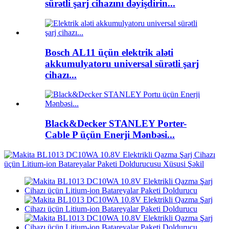
sürətli şarj cihazını dəyişdirin...
Bosch AL11 üçün elektrik aləti
akkumulyatoru universal sürətli şarj
cihazı...
Black&Decker STANLEY Porter-
Cable P üçün Enerji Mənbəsi...