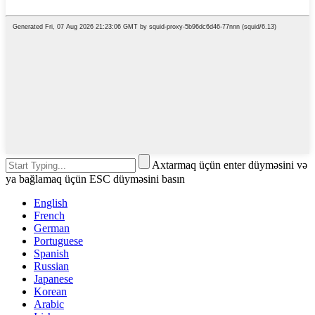
Axtarmaq üçün enter düyməsini və
ya bağlamaq üçün ESC düyməsini basın
English
French
German
Portuguese
Spanish
Russian
Japanese
Korean
Arabic