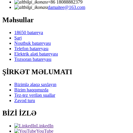
+86 18088882379
damaitee@163.com
Məhsullar
18650 batareya
Şarj
Noutbuk batareyası
Telefon batareyası
Elektrik aləti batareyası
Tozsoran batareyası
ŞİRKƏT MƏLUMATI
Bizimlə əlaqə saxlayın
Bizim haqqımızda
Tez-tez verilən suallar
Zavod turu
BİZİ İZLƏ
LinkedIn
YouTube