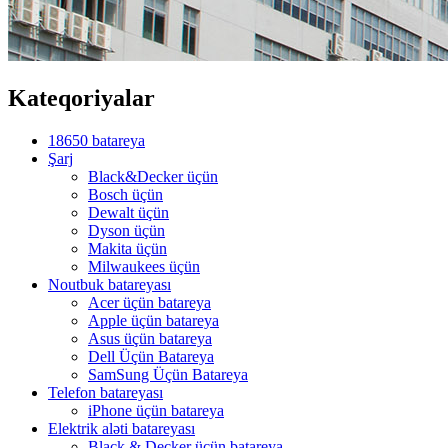
Kateqoriyalar
18650 batareya
Şarj
Black&Decker üçün
Bosch üçün
Dewalt üçün
Dyson üçün
Makita üçün
Milwaukees üçün
Noutbuk batareyası
Acer üçün batareya
Apple üçün batareya
Asus üçün batareya
Dell Üçün Batareya
SamSung Üçün Batareya
Telefon batareyası
iPhone üçün batareya
Elektrik aləti batareyası
Black & Decker üçün batareya