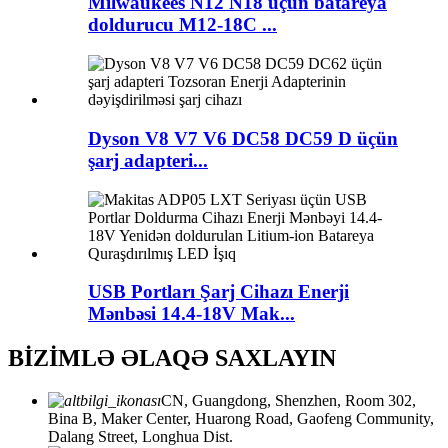
Milwaukees N12 N18 üçün batareya
doldurucu M12-18C ...
Dyson V8 V7 V6 DC58 DC59 D üçün
şarj adapteri...
USB Portları Şarj Cihazı Enerji
Mənbəsi 14.4-18V Mak...
BİZİMLƏ ƏLAQƏ SAXLAYIN
CN, Guangdong, Shenzhen, Room 302,
Bina B, Maker Center, Huarong Road, Gaofeng Community,
Dalang Street, Longhua Dist.