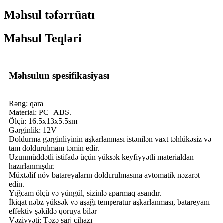
Məhsul təfərrüatı
Məhsul Teqləri
Məhsulun spesifikasiyası
Rəng: qara
Material: PC+ABS.
Ölçü: 16.5x13x5.5sm
Gərginlik: 12V
Doldurma gərginliyinin aşkarlanması istənilən vaxt təhlükəsiz və
tam doldurulmanı təmin edir.
Uzunmüddətli istifadə üçün yüksək keyfiyyətli materialdan
hazırlanmışdır.
Müxtəlif növ batareyaların doldurulmasına avtomatik nəzarət
edin.
Yığcam ölçü və yüngül, sizinlə aparmaq asandır.
İkiqat nəbz yüksək və aşağı temperatur aşkarlanması, batareyanı
effektiv şəkildə qoruya bilər
Vəziyyəti: Təzə şarj cihazı