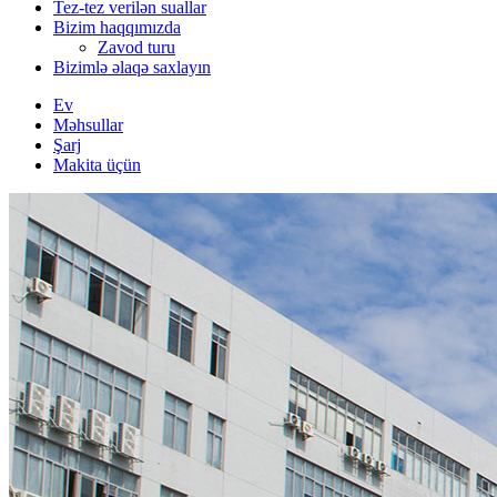
Tez-tez verilən suallar
Bizim haqqımızda
Zavod turu
Bizimlə əlaqə saxlayın
Ev
Məhsullar
Şarj
Makita üçün