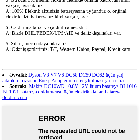
yaxşı işləyəcəkmi?
A: 100% Elektrik alətinizin batareyasına uyğundur, o, orijinal
elektrik aləti batareyanız kimi yaxşı işləyir.
S: Çatdırılma tarixi və çatdırılma necədir?
A: Bizdə DHL/FEDEX/UPS/AIE və dəniz daşımaları var.
S: Sifarişi necə ödəyə bilərəm?
A: Ödəniş şərtlərimiz: T/T, Western Union, Paypal, Kredit kartı.
Əvvəlki:
Dyson V8 V7 V6 DC58 DC59 DC62 üçün şarj
adapteri Tozsoran Enerji Adapterinin dəyişdirilməsi şarj cihazı
Sonrakı:
Makita DC10WD 10.8V 12V litium batareya BL1016
BL1021 batareya doldurucusu üçün elektrik alətləri batareya
doldurucusu