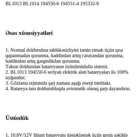
BL1013 BL1014 194550-6 194551-4 195332-9
Əsas xüsusiyyətləri
1. Normal doldurulma təhlükəsizliyini təmin etmək üçün qısa
qapanmadan qorunma, həddindən artıq cərəyandan qorunma,
həddindən artıq gərginlikdən qorunma.
Təkrar doldurulan batareyanın özünümüdafiə sistemi.
2. BL1013 194550-6 seriyalı elektrik aləti batareyaları ilə 100%
uyğundur;
3. Gözləmə rejimində şarj zamanı aşağı enerji istehlakı.
4. Batareya tam doldurulduqda avtomatik olaraq şarjı dayandırın.
Üstünlük
1. 10.8V/12V litium batareyanı dəstəkləmək üçün geniş şəkildə