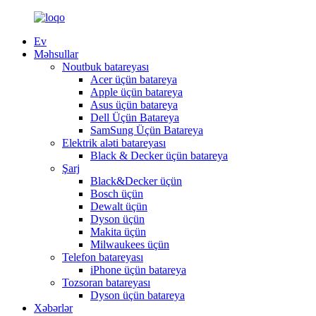
Ev
Məhsullar
Noutbuk batareyası
Acer üçün batareya
Apple üçün batareya
Asus üçün batareya
Dell Üçün Batareya
SamSung Üçün Batareya
Elektrik aləti batareyası
Black & Decker üçün batareya
Şarj
Black&Decker üçün
Bosch üçün
Dewalt üçün
Dyson üçün
Makita üçün
Milwaukees üçün
Telefon batareyası
iPhone üçün batareya
Tozsoran batareyası
Dyson üçün batareya
Xəbərlər