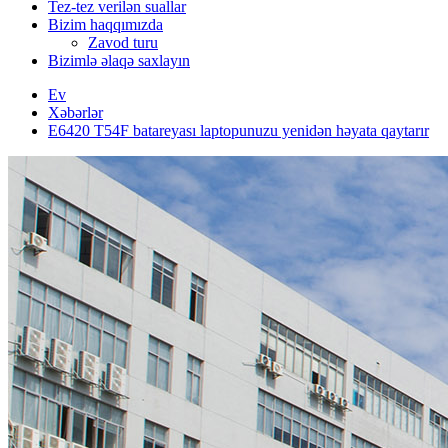
Tez-tez verilən suallar
Bizim haqqımızda
Zavod turu
Bizimlə əlaqə saxlayın
Ev
Xəbərlər
E6420 T54F batareyası laptopunuzu yenidən həyata qaytarır