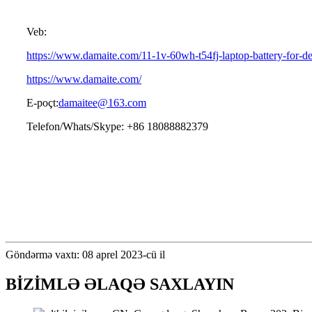
Veb:
https://www.damaite.com/11-1v-60wh-t54fj-laptop-battery-for-del
https://www.damaite.com/
E-poçt:
damaitee@163.com
Telefon/Whats/Skype: +86 18088882379
Göndərmə vaxtı: 08 aprel 2023-cü il
BİZİMLƏ ƏLAQƏ SAXLAYIN