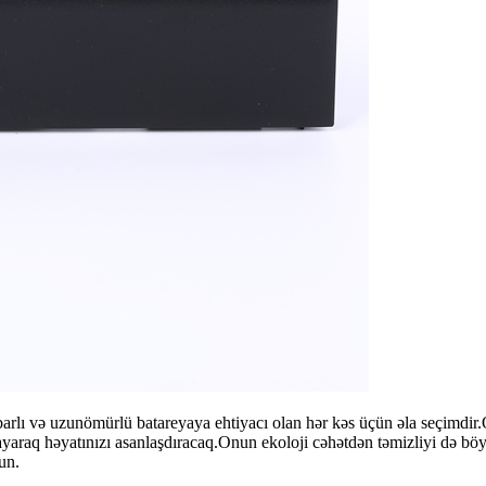
lı və uzunömürlü batareyaya ehtiyacı olan hər kəs üçün əla seçimdir.O
ayaraq həyatınızı asanlaşdıracaq.Onun ekoloji cəhətdən təmizliyi də 
un.