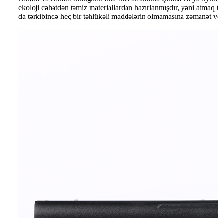
ekoloji cəhətdən təmiz materiallardan hazırlanmışdır, yəni atmaq
da tərkibində heç bir təhlükəli maddələrin olmamasına zəmanət ve