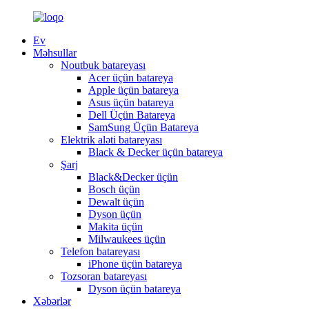
Ev
Məhsullar
Noutbuk batareyası
Acer üçün batareya
Apple üçün batareya
Asus üçün batareya
Dell Üçün Batareya
SamSung Üçün Batareya
Elektrik aləti batareyası
Black & Decker üçün batareya
Şarj
Black&Decker üçün
Bosch üçün
Dewalt üçün
Dyson üçün
Makita üçün
Milwaukees üçün
Telefon batareyası
iPhone üçün batareya
Tozsoran batareyası
Dyson üçün batareya
Xəbərlər