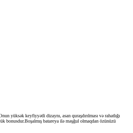
nun yüksək keyfiyyətli dizaynı, asan quraşdırılması və rahatlığı
böyük bonusdur.Boşalmış batareya ilə məşğul olmaqdan özünüzü