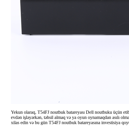
Yekun olaraq, T54FJ noutbuk batareyası Dell noutbuku üçün etibar
evdən işləyərkən, təhsil almaq və ya oyun oynamaqdan asılı olm
xilas edin və bu gün T54FJ noutbuk batareyasına investisiya qoy