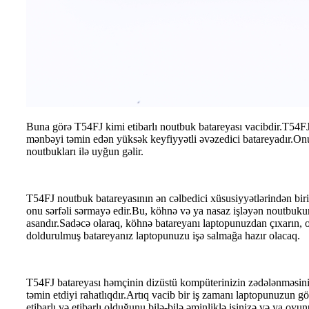
Buna görə T54FJ kimi etibarlı noutbuk batareyası vacibdir.T54FJ
mənbəyi təmin edən yüksək keyfiyyətli əvəzedici batareyadır.
noutbukları ilə uyğun gəlir.
T54FJ noutbuk batareyasının ən cəlbedici xüsusiyyətlərindən bi
onu sərfəli sərmayə edir.Bu, köhnə və ya nasaz işləyən noutbuku
asandır.Sadəcə olaraq, köhnə batareyanı laptopunuzdan çıxarın, o
doldurulmuş batareyanız laptopunuzu işə salmağa hazır olacaq.
T54FJ batareyası həmçinin dizüstü kompüterinizin zədələnməsini
təmin etdiyi rahatlıqdır.Artıq vacib bir iş zamanı laptopunuzun 
etibarlı və etibarlı olduğunu bilə-bilə əminliklə işinizə və ya o