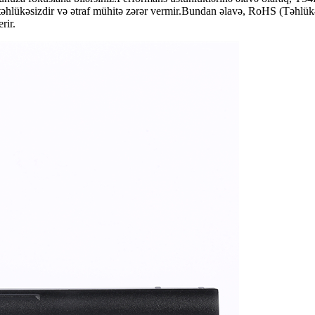
 təhlükəsizdir və ətraf mühitə zərər vermir.Bundan əlavə, RoHS (Təhlü
rir.