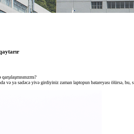
qaytarır
 qarşılaşmısınızmı?
da və ya sadəcə yivə girdiyiniz zaman laptopun batareyası ölürsə, bu, si