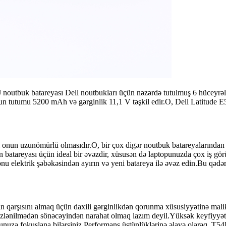
 noutbuk batareyası Dell noutbukları üçün nəzərdə tutulmuş 6 hüceyrəl
Onun tutumu 5200 mAh və gərginlik 11,1 V təşkil edir.O, Dell Latitu
ri onun uzunömürlü olmasıdır.O, bir çox digər noutbuk batareyalarında
n batareyası üçün ideal bir əvəzdir, xüsusən də laptopunuzda çox iş gö
nu elektrik şəbəkəsindən ayırın və yeni batareya ilə əvəz edin.Bu qədə
n qarşısını almaq üçün daxili gərginlikdən qorunma xüsusiyyətinə mali
gözlənilmədən sönəcəyindən narahat olmaq lazım deyil.Yüksək keyfiyyətl
yununuza fokuslana bilərsiniz.Performans üstünlüklərinə əlavə olaraq, T