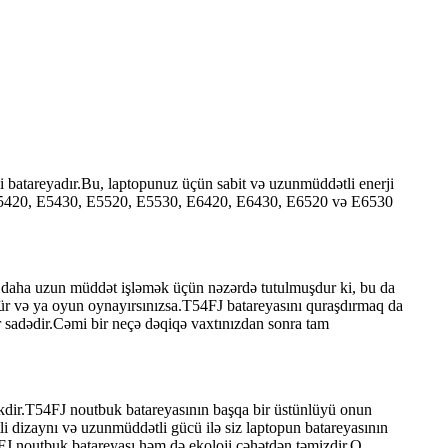
i batareyadır.Bu, laptopunuz üçün sabit və uzunmüddətli enerji
de E5420, E5430, E5520, E5530, E6420, E6430, E6520 və E6530
n daha uzun müddət işləmək üçün nəzərdə tutulmuşdur ki, bu da
rür və ya oyun oynayırsınızsa.T54FJ batareyasını quraşdırmaq da
r sadədir.Cəmi bir neçə dəqiqə vaxtınızdan sonra tam
kdir.T54FJ noutbuk batareyasının başqa bir üstünlüyü onun
i dizaynı və uzunmüddətli gücü ilə siz laptopun batareyasının
54FJ noutbuk batareyası həm də ekoloji cəhətdən təmizdir.O,