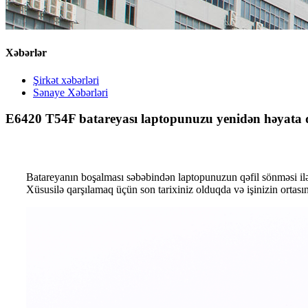
Xəbərlər
Şirkət xəbərləri
Sənaye Xəbərləri
E6420 T54F batareyası laptopunuzu yenidən həyata 
Batareyanın boşalması səbəbindən laptopunuzun qəfil sönməsi ilə
Xüsusilə qarşılamaq üçün son tarixiniz olduqda və işinizin ortasın