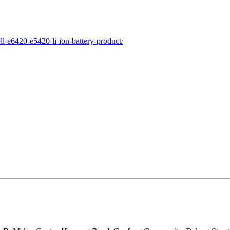
l-e6420-e5420-li-ion-battery-product/