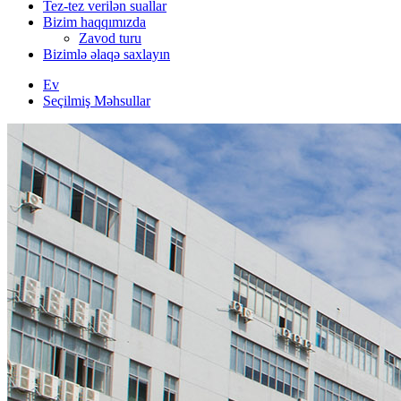
Tez-tez verilən suallar
Bizim haqqımızda
Zavod turu
Bizimlə əlaqə saxlayın
Ev
Seçilmiş Məhsullar