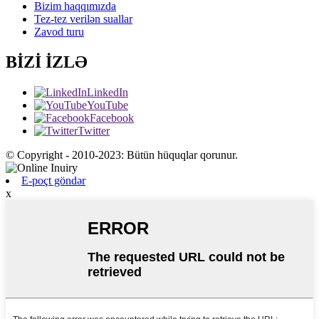
Bizim haqqımızda
Tez-tez verilən suallar
Zavod turu
BİZİ İZLƏ
LinkedIn
YouTube
Facebook
Twitter
© Copyright - 2010-2023: Bütün hüquqlar qorunur.
E-poçt göndər
x