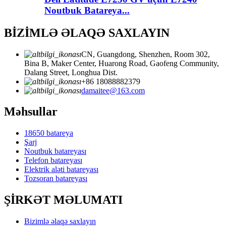
Noutbuk Batareya...
BİZİMLƏ ƏLAQƏ SAXLAYIN
CN, Guangdong, Shenzhen, Room 302,
Bina B, Maker Center, Huarong Road, Gaofeng Community,
Dalang Street, Longhua Dist.
+86 18088882379
damaitee@163.com
Məhsullar
18650 batareya
Şarj
Noutbuk batareyası
Telefon batareyası
Elektrik aləti batareyası
Tozsoran batareyası
ŞİRKƏT MƏLUMATI
Bizimlə əlaqə saxlayın