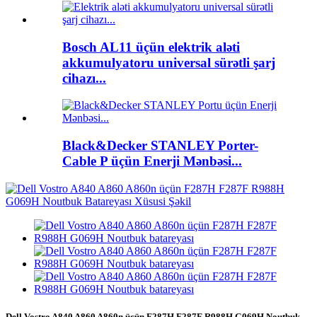
Bosch AL11 üçün elektrik aləti
akkumulyatoru universal sürətli şarj
cihazı...
Black&Decker STANLEY Porter-
Cable P üçün Enerji Mənbəsi...
Dell Vostro A840 A860 A860n üçün F287H F287F R988H G069H Noutbuk