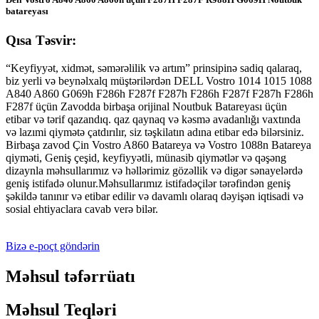
batareyası
Qısa Təsvir:
“Keyfiyyət, xidmət, səmərəlilik və artım” prinsipinə sadiq qalaraq,
biz yerli və beynəlxalq müştərilərdən DELL Vostro 1014 1015 1088
A840 A860 G069h F286h F287f F287h F286h F287f F287h F286h
F287f üçün Zavodda birbaşa orijinal Noutbuk Batareyası üçün
etibar və tərif qazandıq. qaz qaynaq və kəsmə avadanlığı vaxtında
və lazımi qiymətə çatdırılır, siz təşkilatın adına etibar edə bilərsiniz.
Birbaşa zavod Çin Vostro A860 Batareya və Vostro 1088n Batareya
qiyməti, Geniş çeşid, keyfiyyətli, münasib qiymətlər və qəşəng
dizaynla məhsullarımız və həllərimiz gözəllik və digər sənayelərdə
geniş istifadə olunur.Məhsullarımız istifadəçilər tərəfindən geniş
şəkildə tanınır və etibar edilir və davamlı olaraq dəyişən iqtisadi və
sosial ehtiyaclara cavab verə bilər.
Bizə e-poçt göndərin
Məhsul təfərrüatı
Məhsul Teqləri