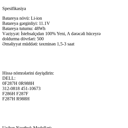
Spesifikasiya
Batareya növü: Li-ion
Batareya gərginliyi: 11.1V
Batareya tutumu: 48Wh
Vəziyyət: İstehsalçıdan 100% Yeni, A dərəcəli hüceyrə
doldurma dövrləri: 500
Əməliyyat müddəti: təxminən 1,5-3 saat
Hissə nömrələrini dəyişdirin:
DELL:
0F287H 0R988H
312-0818 451-10673
F286H F287F
F287H R988H
Uyğun Noutbuk Modelləri: