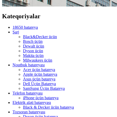
Kateqoriyalar
18650 batareya
Şarj
Black&Decker üçün
Bosch üçün
Dewalt üçün
Dyson üçün
Makita üçün
Milwaukees üçün
Noutbuk batareyası
Acer üçün batareya
Apple üçün batareya
Asus üçün batareya
Dell Üçün Batareya
SamSung Üçün Batareya
Telefon batareyası
iPhone üçün batareya
Elektrik aləti batareyası
Black & Decker üçün batareya
Tozsoran batareyası
Dyson üçün batareya