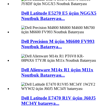
Dell Latitude E5270 E5 üçün NGGX5
Noutbuk Batareyası...
Dell Precision M üçün M6600 FV993
Noutbuk Batareya...
Dell Alienware M14x R1 üçün M11x
Noutbuk Batareyası...
Dell Latitude E7470 R1V üçün J60J5
MC34Y batareya...