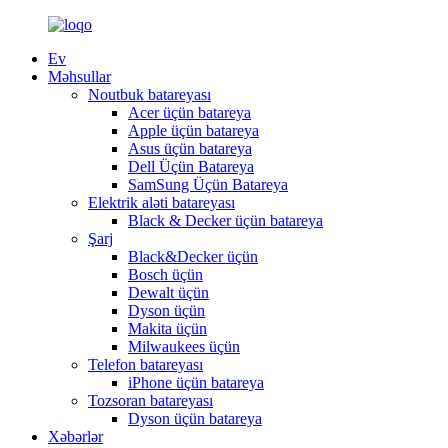
Ev
Məhsullar
Noutbuk batareyası
Acer üçün batareya
Apple üçün batareya
Asus üçün batareya
Dell Üçün Batareya
SamSung Üçün Batareya
Elektrik aləti batareyası
Black & Decker üçün batareya
Şarj
Black&Decker üçün
Bosch üçün
Dewalt üçün
Dyson üçün
Makita üçün
Milwaukees üçün
Telefon batareyası
iPhone üçün batareya
Tozsoran batareyası
Dyson üçün batareya
Xəbərlər